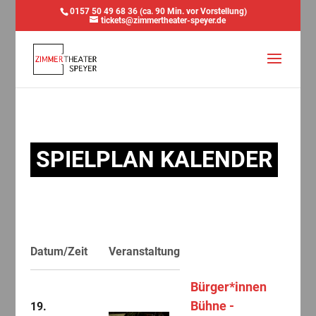
0157 50 49 68 36 (ca. 90 Min. vor Vorstellung)
tickets@zimmertheater-speyer.de
SPIELPLAN KALENDER
Datum/Zeit
Veranstaltung
Bürger*innen
Bühne -
19.