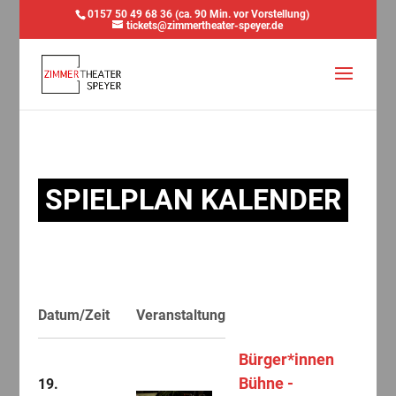
0157 50 49 68 36 (ca. 90 Min. vor Vorstellung)
tickets@zimmertheater-speyer.de
SPIELPLAN KALENDER
Datum/Zeit
Veranstaltung
Bürger*innen
Bühne -
19.