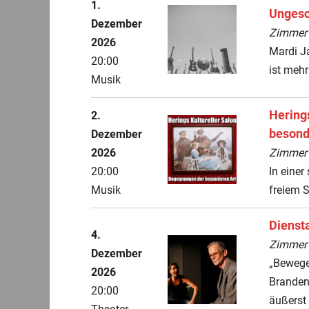
1.
Ungesc
Dezember
ZimmerT
2026
Mardi J
20:00
ist mehr 
Musik
Hering
2.
besond
Dezember
2026
ZimmerT
20:00
In eine
Musik
freiem Sp
Dienst
4.
ZimmerT
Dezember
„Bewegen
2026
Brandenb
20:00
äußerst