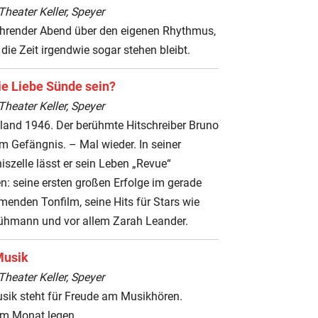
heater Keller, Speyer
ührender Abend über den eigenen Rhythmus,
die Zeit irgendwie sogar stehen bleibt.
ie Liebe Sünde sein?
heater Keller, Speyer
land 1946. Der berühmte Hitschreiber Bruno
 im Gefängnis. – Mal wieder. In seiner
szelle lässt er sein Leben „Revue“
n: seine ersten großen Erfolge im gerade
enden Tonfilm, seine Hits für Stars wie
ühmann und vor allem Zarah Leander.
Musik
heater Keller, Speyer
usik steht für Freude am Musikhören.
im Monat legen...