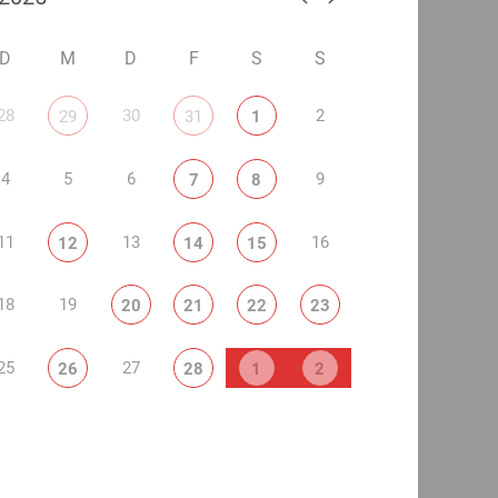
D
M
D
F
S
S
28
30
2
29
31
1
4
5
6
9
7
8
11
13
16
12
14
15
18
19
20
21
22
23
25
27
26
28
1
2