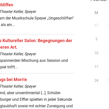
hliffen
heater Keller, Speyer
M
am der Musikschule Speyer „Ungeschliffen“
als ein...
27
3
s Kultureller Salon: Begegnungen der
eren Art.
10
heater Keller, Speyer
r spannenden Mischung aus Session und
17
iel trifft...
ags bei Morrie
24
heater Keller, Speyer
d, aber unsentimental […], Schüler-
urger und Effler spielten in jeder Sekunde
 glaubhaft sowie mit echter Zuneigung und