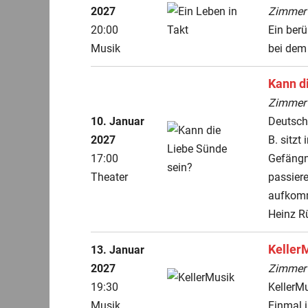
2027
ZimmerT
20:00
Ein ber
Musik
bei dem 
Kann d
ZimmerT
10. Januar
Deutsch
2027
B. sitzt
17:00
Gefängni
Theater
passiere
aufkomm
Heinz R
Keller
13. Januar
2027
ZimmerT
19:30
KellerM
Musik
Einmal 