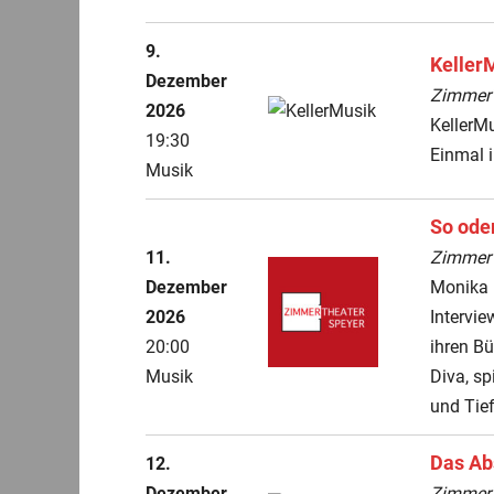
9.
Keller
Dezember
ZimmerT
2026
KellerM
19:30
Einmal 
Musik
So oder
11.
ZimmerT
Dezember
Monika 
2026
Intervie
20:00
ihren B
Musik
Diva, sp
und Tie
Das Ab
12.
Dezember
ZimmerT