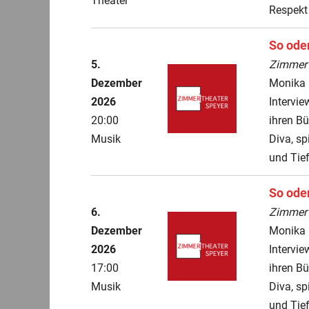
Theater
Respekt 
So oder
5.
ZimmerT
Dezember
Monika 
2026
Intervie
20:00
ihren B
Musik
Diva, sp
und Tie
So oder
6.
ZimmerT
Dezember
Monika 
2026
Intervie
17:00
ihren B
Musik
Diva, sp
und Tie