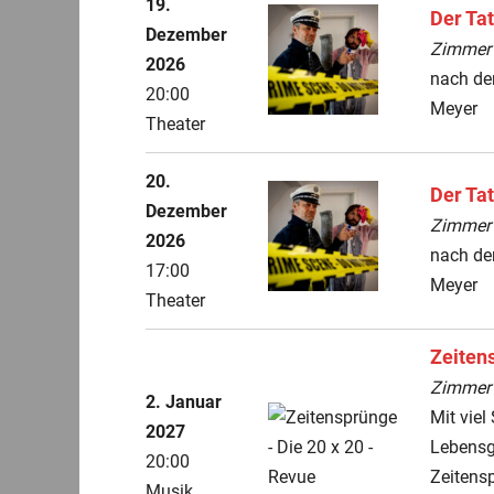
19.
Der Tat
Dezember
ZimmerT
2026
nach de
20:00
Meyer
Theater
20.
Der Tat
Dezember
ZimmerT
2026
nach de
17:00
Meyer
Theater
Zeiten
ZimmerT
2. Januar
Mit vie
2027
Lebensg
20:00
Zeitens
Musik