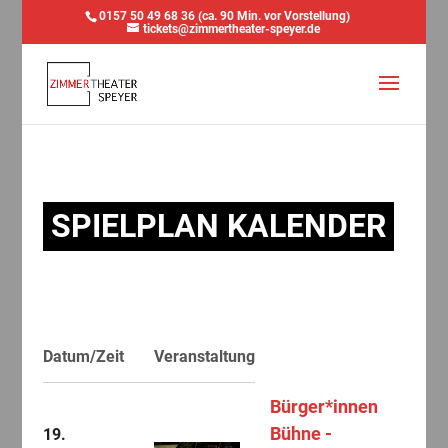
0157 50 49 68 36 (ca. 90 Min. vor Vorstellung)
tickets@zimmertheater-speyer.de
SPIELPLAN KALENDER
Datum/Zeit
Veranstaltung
Bürger*innen
Bühne -
19.