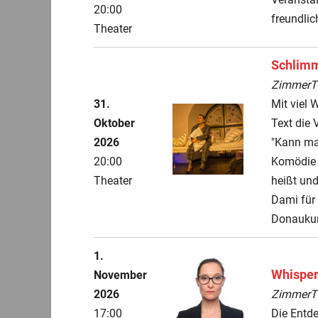
20:00
freundli
Theater
Schlim
ZimmerThe
31.
Mit viel 
Oktober
Text die 
2026
"Kann man
20:00
Komödie 
Theater
heißt und
Dami für 
Donaukur
1.
Whisper
November
2026
ZimmerThe
17:00
Die Entd