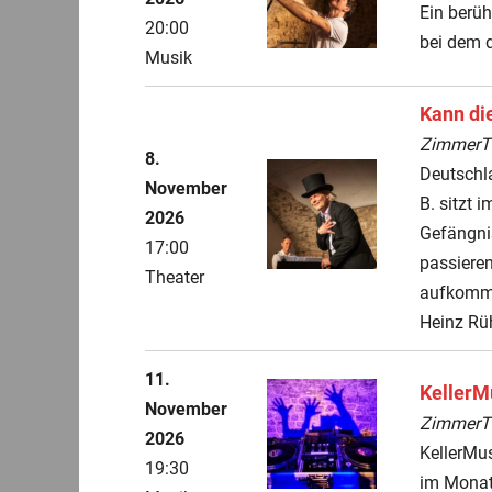
Ein berü
20:00
bei dem d
Musik
Kann di
ZimmerThe
8.
Deutschl
November
B. sitzt 
2026
Gefängnis
17:00
passieren
Theater
aufkomme
Heinz Rü
11.
KellerM
November
ZimmerThe
2026
KellerMu
19:30
im Monat 