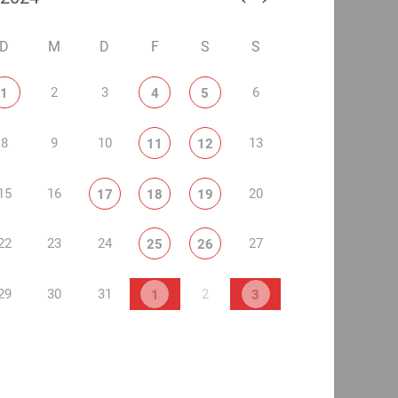
D
M
D
F
S
S
2
3
6
1
4
5
8
9
10
13
11
12
15
16
20
17
18
19
22
23
24
27
25
26
29
30
31
2
1
3