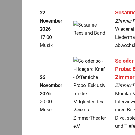
Susanne
22.
November
ZimmerThe
2026
Wieder ei
17:00
Liederma
Musik
abwechsl
So oder 
Probe: E
ZimmerT
26.
November
ZimmerThe
2026
Monika M
20:00
Interview
Musik
ihren Bü
Diva, spi
und Tief