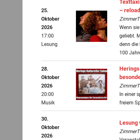
Texttaxi
– reloa
25.
Oktober
ZimmerThe
2026
Wenn sie 
17:00
geliebt. 
Lesung
denn die 
100 Jahr
Herings
28.
besonde
Oktober
2026
ZimmerThe
20:00
In einer
Musik
freiem Spie
30.
Lesung 
Oktober
ZimmerThe
2026
Veranstal