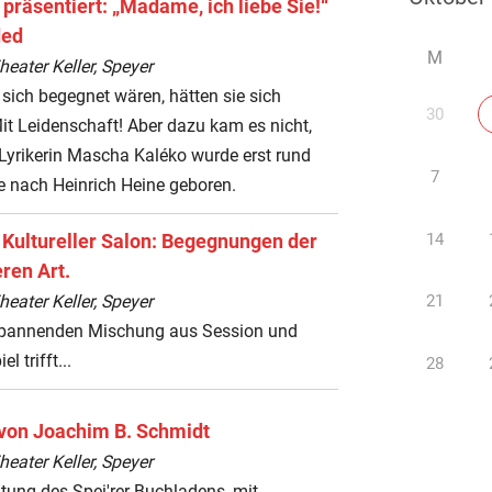
 präsentiert: „Madame, ich liebe Sie!“
ded
M
ater Keller, Speyer
sich begegnet wären, hätten sie sich
30
Mit Leidenschaft! Aber dazu kam es nicht,
Lyrikerin Mascha Kaléko wurde erst rund
7
e nach Heinrich Heine geboren.
14
 Kultureller Salon: Begegnungen der
ren Art.
ater Keller, Speyer
21
 spannenden Mischung aus Session und
l trifft...
28
von Joachim B. Schmidt
ater Keller, Speyer
tung des Spei'rer Buchladens, mit