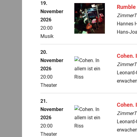
19.
Rumble
November
ZimmerThe
2026
Hannes Ho
20:00
Hans-Joa
Musik
20.
Cohen. I
November
ZimmerThe
2026
Leonard-
20:00
erwachen
Theater
21.
Cohen. I
November
ZimmerThe
2026
Leonard-
20:00
erwachen
Theater