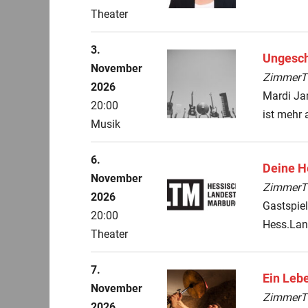
Theater
3.
Ungesch
November
ZimmerThe
2026
Mardi Ja
20:00
ist mehr a
Musik
6.
Deine H
November
ZimmerThe
2026
Gastspie
20:00
Hess.Lan
Theater
7.
Ein Lebe
November
ZimmerThe
2026