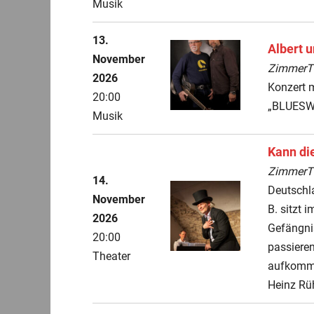
Musik
13.
Albert u
November
ZimmerThe
2026
Konzert 
20:00
„BLUESW
Musik
Kann di
ZimmerThe
14.
Deutschl
November
B. sitzt 
2026
Gefängnis
20:00
passieren
Theater
aufkomme
Heinz Rü