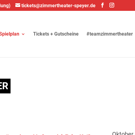
lung)
tickets@zimmertheater-speyer.de
Spielplan
Tickets + Gutscheine
#teamzimmertheater
ER