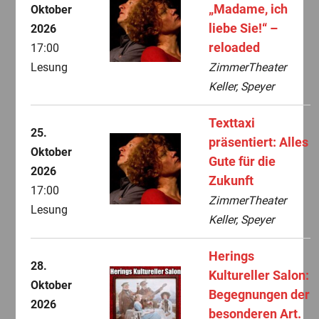
„Madame, ich
Oktober
liebe Sie!“ –
2026
reloaded
17:00
Lesung
ZimmerTheater
Keller, Speyer
Texttaxi
25.
präsentiert: Alles
Oktober
Gute für die
2026
Zukunft
17:00
ZimmerTheater
Lesung
Keller, Speyer
Herings
28.
Kultureller Salon:
Oktober
Begegnungen der
2026
besonderen Art.