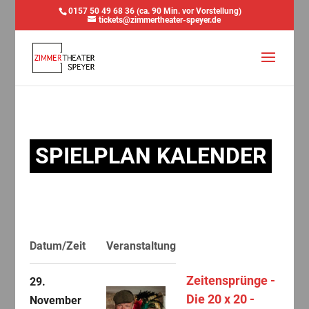
0157 50 49 68 36 (ca. 90 Min. vor Vorstellung)
tickets@zimmertheater-speyer.de
SPIELPLAN KALENDER
Datum/Zeit
Veranstaltung
Zeitensprünge -
29.
Die 20 x 20 -
November