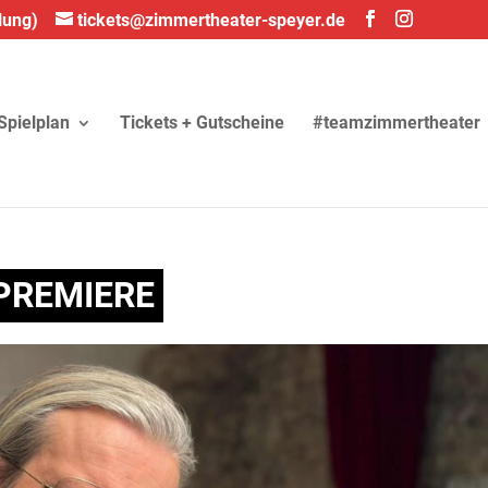
lung)
tickets@zimmertheater-speyer.de
Spielplan
Tickets + Gutscheine
#teamzimmertheater
PREMIERE