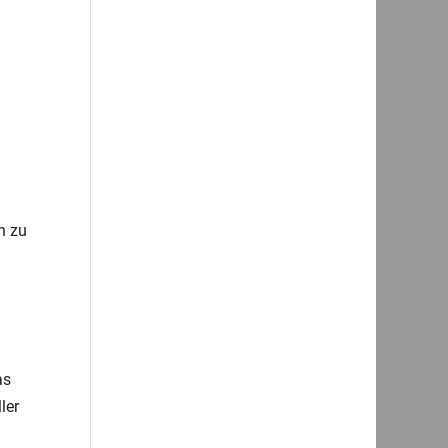
h zu
as
ler