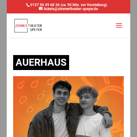
0157 50 49 68 36 (ca. 90 Min. vor Vorstellung)
tickets@zimmertheater-speyer.de
AUERHAUS