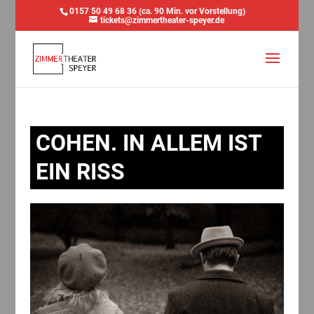
0157 50 49 68 36 (ca. 90 Min. vor Vorstellung)
tickets@zimmertheater-speyer.de
COHEN. IN ALLEM IST
EIN RISS