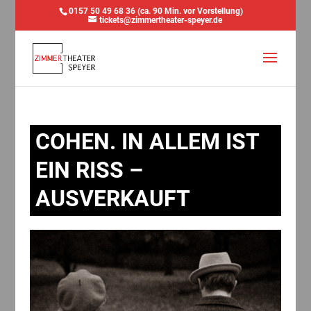
0157 50 49 68 36 (ca. 90 Min. vor Vorstellung)
tickets@zimmertheater-speyer.de
COHEN. IN ALLEM IST
EIN RISS –
AUSVERKAUFT