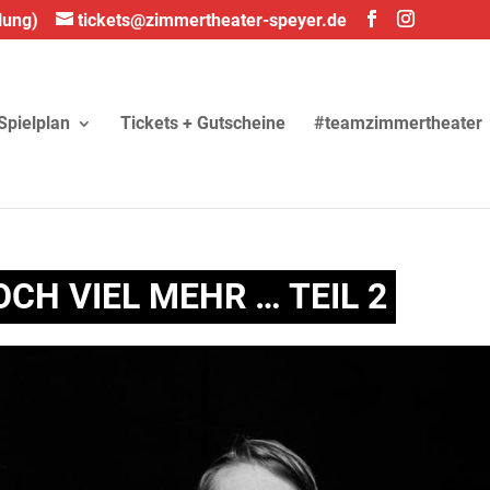
lung)
tickets@zimmertheater-speyer.de
Spielplan
Tickets + Gutscheine
#teamzimmertheater
CH VIEL MEHR … TEIL 2