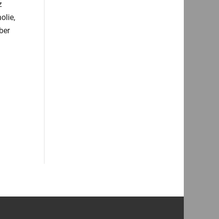
z
olie,
ber