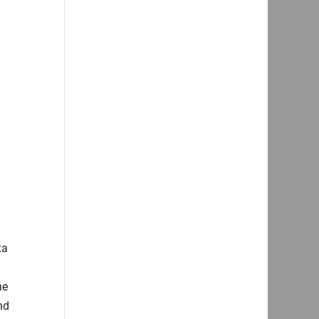
xa
ne
nd