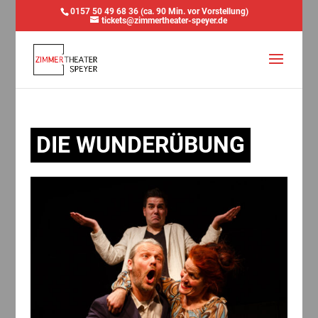
0157 50 49 68 36 (ca. 90 Min. vor Vorstellung)
tickets@zimmertheater-speyer.de
DIE WUNDERÜBUNG