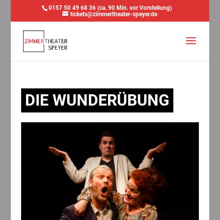
0157 50 49 68 36 (ca. 90 Min. vor Vorstellung)
tickets@zimmertheater-speyer.de
DIE WUNDERÜBUNG