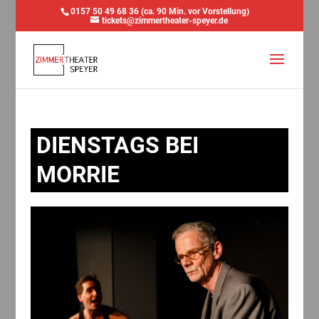
0157 50 49 68 36 (ca. 90 Min. vor Vorstellung)
tickets@zimmertheater-speyer.de
DIENSTAGS BEI
MORRIE