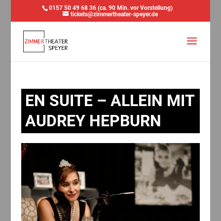
0157 50 49 68 36 (ca. 90 Min. vor Vorstellung)
tickets@zimmertheater-speyer.de
EN SUITE – ALLEIN MIT
AUDREY HEPBURN