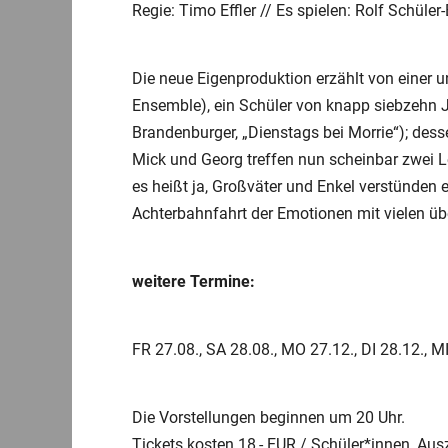
Regie: Timo Effler // Es spielen: Rolf Schül
Die neue Eigenproduktion erzählt von einer
Ensemble), ein Schüler von knapp siebzehn J
Brandenburger, „Dienstags bei Morrie“); des
Mick und Georg treffen nun scheinbar zwei L
es heißt ja, Großväter und Enkel verstünden 
Achterbahnfahrt der Emotionen mit vielen 
weitere Termine:
FR 27.08., SA 28.08., MO 27.12., DI 28.12., M
Die Vorstellungen beginnen um 20 Uhr.
Tickets kosten 18,- EUR / Schüler*innen, Au