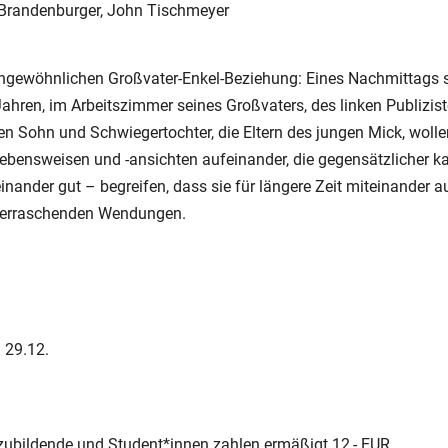
er-Brandenburger, John Tischmeyer
 ungewöhnlichen Großvater-Enkel-Beziehung: Eines Nachmittags 
ahren, im Arbeitszimmer seines Großvaters, des linken Publizis
sen Sohn und Schwiegertochter, die Eltern des jungen Mick, woll
ebensweisen und -ansichten aufeinander, die gegensätzlicher k
einander gut – begreifen, dass sie für längere Zeit miteinander
überraschenden Wendungen.
I 29.12.
szubildende und Student*innen zahlen ermäßigt 12,- EUR