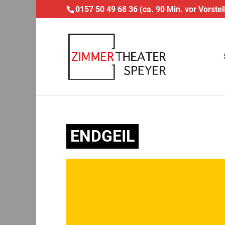
0157 50 49 68 36 (ca. 90 Min. vor Vorstel
ENDGEIL