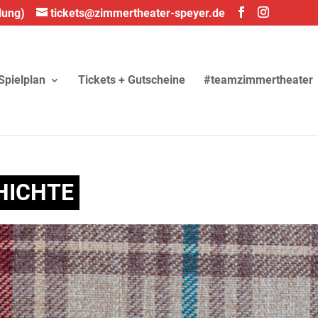
lung)
tickets@zimmertheater-speyer.de
Spielplan
Tickets + Gutscheine
#teamzimmertheater
CHICHTE