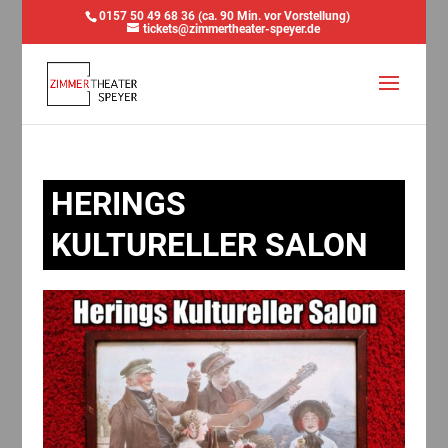
0157 50 49 68 36 (ca. 90 Min. vor Vorstellung)
tickets@zimmertheater-speyer.de
HERINGS
KULTURELLER SALON