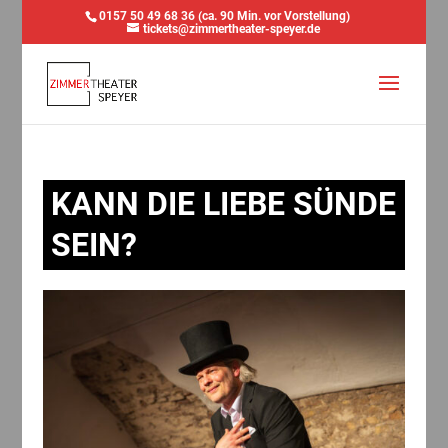
0157 50 49 68 36 (ca. 90 Min. vor Vorstellung)
tickets@zimmertheater-speyer.de
KANN DIE LIEBE SÜNDE
SEIN?