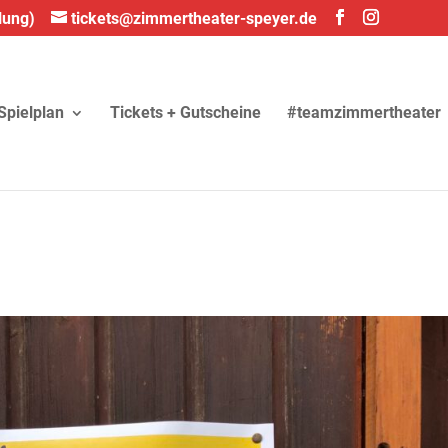
lung)
tickets@zimmertheater-speyer.de
Spielplan
Tickets + Gutscheine
#teamzimmertheater