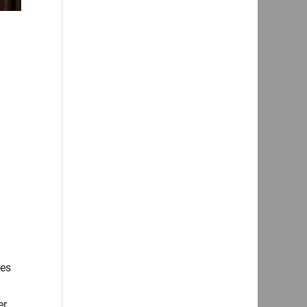
 es
er