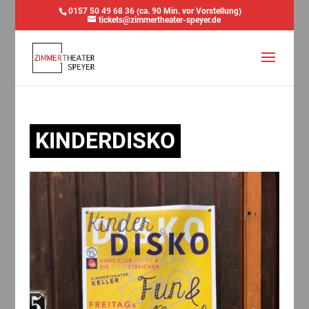
0157 50 49 68 36 (ca. 90 Min. vor Vorstellung)
tickets@zimmertheater-speyer.de
KINDERDISKO