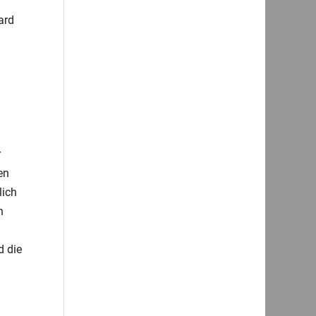
ard
r
en
lich
n
d die