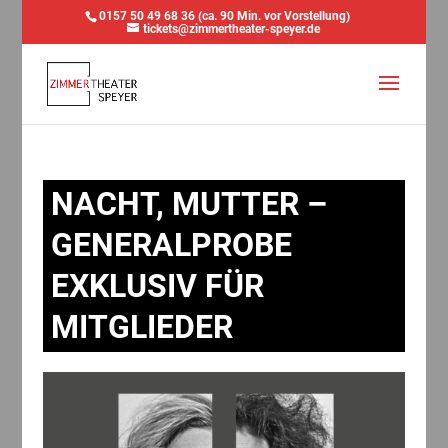
0157 50 49 68 36 (ca. 90 Min. vor Vorstellung)
tickets@zimmertheater-speyer.de
NACHT, MUTTER –
GENERALPROBE
EXKLUSIV FÜR
MITGLIEDER