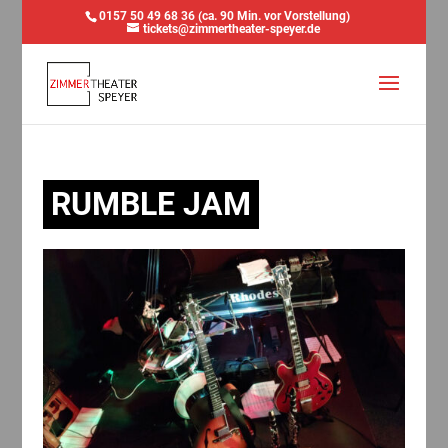
0157 50 49 68 36 (ca. 90 Min. vor Vorstellung)
tickets@zimmertheater-speyer.de
RUMBLE JAM