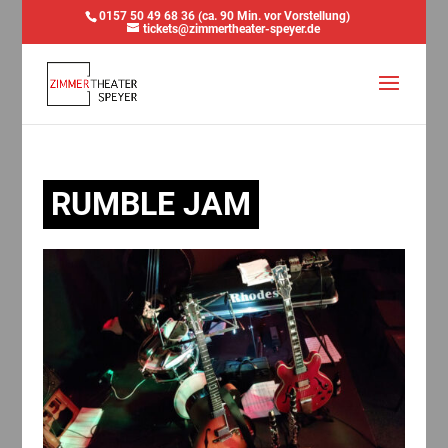
0157 50 49 68 36 (ca. 90 Min. vor Vorstellung)
tickets@zimmertheater-speyer.de
RUMBLE JAM