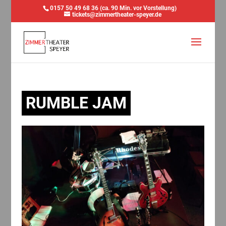
0157 50 49 68 36 (ca. 90 Min. vor Vorstellung)
tickets@zimmertheater-speyer.de
RUMBLE JAM