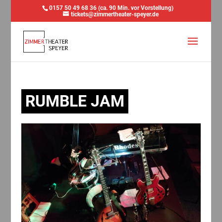
0157 50 49 68 36 (ca. 90 Min. vor Vorstellung)
tickets@zimmertheater-speyer.de
RUMBLE JAM