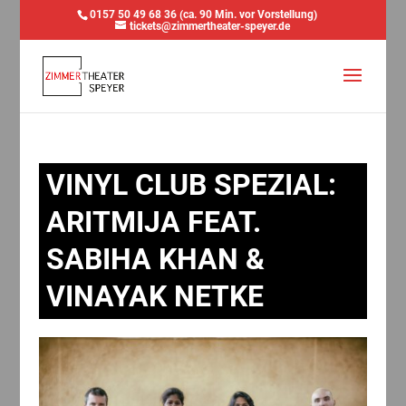
0157 50 49 68 36 (ca. 90 Min. vor Vorstellung)
tickets@zimmertheater-speyer.de
VINYL CLUB SPEZIAL:
ARITMIJA FEAT.
SABIHA KHAN &
VINAYAK NETKE