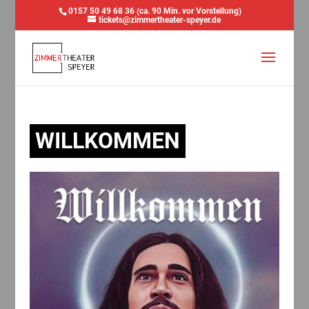
0157 50 49 68 36 (ca. 90 Min. vor Vorstellung)
tickets@zimmertheater-speyer.de
WILLKOMMEN