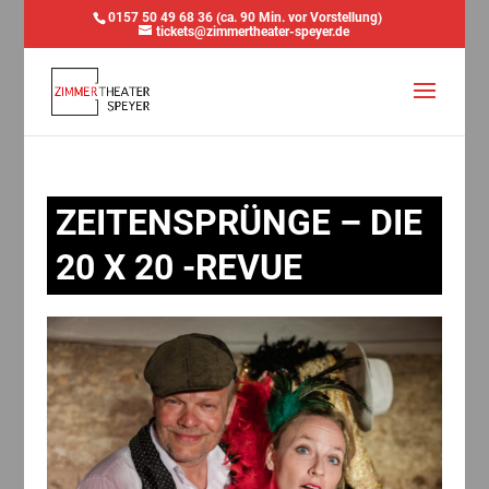
0157 50 49 68 36 (ca. 90 Min. vor Vorstellung)
tickets@zimmertheater-speyer.de
ZEITENSPRÜNGE – DIE
20 X 20 -REVUE