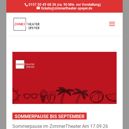
0157 50 49 68 36 (ca. 90 Min. vor Vorstellung)
tickets@zimmertheater-speyer.de
SOMMERPAUSE BIS SEPTEMBER
Sommerpause im ZimmerTheater Am 17.09.26